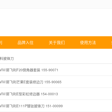
利
品牌入住
关于我们
使用方法
料披锋刀
IV/犀飞利F20倒角器套装 155-90071
VIV/犀飞利芒果E套装修边刀 155-90065
IV/犀飞利E型彩虹修边器 154-00013
VIV/犀飞利E111P镀钛披锋刀 151-00099