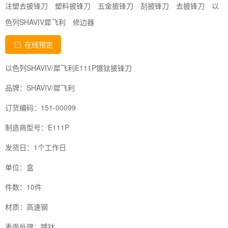
注塑去披锋刀
塑料披锋刀
五金披锋刀
刮披锋刀
去披锋刀
以
色列SHAVIV犀飞利
修边器
在线预定
以色列SHAVIV/犀飞利E111P镀钛披锋刀
品牌：SHAVIV/犀飞利
订货编码：151-00099
制造商型号：E111P
发货日：1个工作日
单位：盒
件数：10件
材质：高速钢
表面处理：镀钛